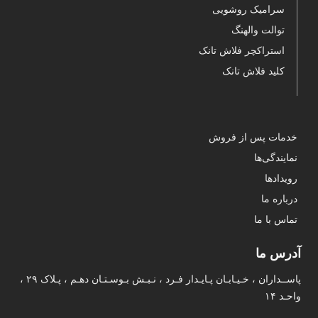
سرامیک روشویی
توالت والهنگ
استراکچر فلاش تانک
کلید فلاش تانک
خدمات پس از فروش
نمایندگی‌ها
رویدادها
درباره ما
تماس با ما
آدرس ما
پاســداران ، خـیـابـان پـایـدار فـرد ، نـبـش بـوسـتـان دهـم ، پـلاک ۲۹ ،
واحـد ۱۴