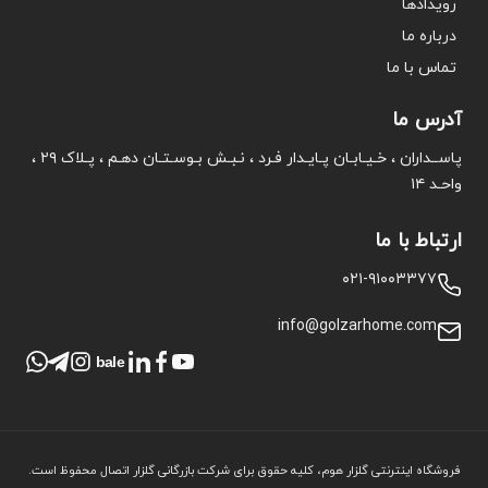
رویدادها
درباره ما
تماس با ما
آدرس ما
پاســداران ، خـیـابـان پـایـدار فـرد ، نـبـش بـوسـتـان دهـم ، پـلاک ۲۹ ،
واحـد ۱۴
ارتباط با ما
۰۲۱-۹۱۰۰۳۳۷۷
info@golzarhome.com
bale
فروشگاه اینترنتی گلزار هوم، کلیه حقوق برای شرکت بازرگانی گلزار اتصال محفوظ است.