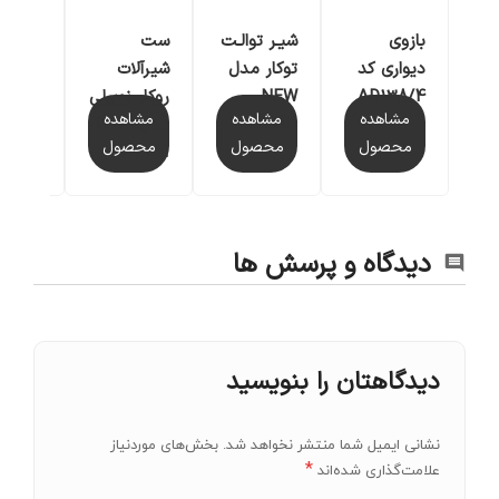
بازوی
ست
شیـر توالـت
دیواری کد
شیرآلات
توکار مدل
شیر ر
AD138/4
روکار نوبیلی
NEW
پایه ک
مشاهده
مشاهده
مشاهده
مدل SKY-
EVEN
ROAD
محصول
محصول
محصول
مشاهد
SY3001
دیدگاه و پرسش ها
دیدگاهتان را بنویسید
نشانی ایمیل شما منتشر نخواهد شد.
بخش‌های موردنیاز
*
علامت‌گذاری شده‌اند