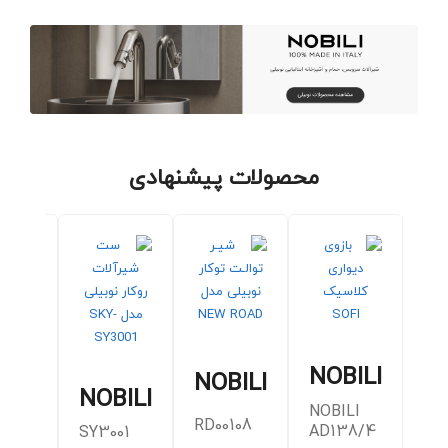
محصولات پیشنهادی
I
NOBILI
NOBILI
NOBILI
NOBILI
RD00108
AD138/4
SY3001
8/2CR