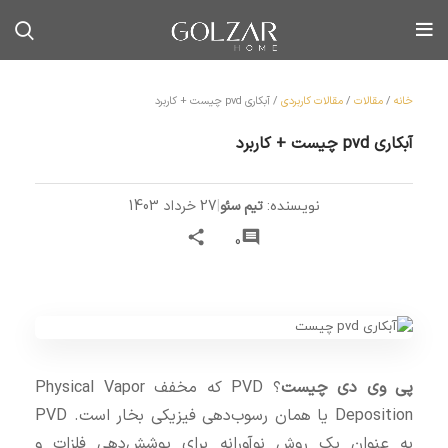
خانه
/
مقالات
/
مقالات کاربردی
/
آبکاری pvd چیست + کاربرد
آبکاری pvd چیست + کاربرد
تیم سئو
|
27 خرداد 1403
نویسنده:
0
پی وی دی چیست
؟ PVD که مخفف Physical Vapor
Deposition یا همان رسوب‌دهی فیزیکی بخار است. PVD
به عنوان یک روش نوآورانه برای پوشش‌دهی فلزات و