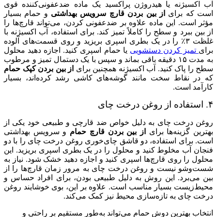
آب اکسیژنه یا هیدروژن پراکسید یک ماده ضدعفونی‌کننده قوی
است که برای
از بین بردن قارچ سرویس بهداشتی
و حمام بسیار
مؤثر است. این ماده علاوه بر ضدعفونی کردن، می‌تواند قارچ‌ها را
از بین ببرد و سطح را کاملاً تمیز کند. برای استفاده، آب اکسیژنه با
غلظت ۳٪ را در یک بطری اسپری بریزید و روی قسمت‌های آلوده
برای
تمیز کردن دستشویی
یا حمام اسپری کنید. اجازه دهید محلول
به مدت ۱۵ دقیقه باقی بماند و سپس با یک دستمال تمیز و مرطوب
سطح را پاک کنید. آب اکسیژنه همچنین برای
از بین بردن کپک حمام
که در نقاط سخت مانند گوشه‌های کاشی رشد کرده‌اند، بسیار
کارآمد است.
۴. استفاده از روغن درخت چای
روغن درخت چای به دلیل خواص ضد قارچی و طبیعی خود یکی از
بهترین گزینه‌ها برای
از بین بردن قارچ حمام
و سرویس بهداشتی
است. برای استفاده، دو قاشق چای‌خوری روغن درخت چای را با دو
فنجان آب مخلوط کنید و محلول را در یک بطری اسپری بریزید. این
محلول را روی قارچ‌ها اسپری کنید و اجازه دهید خشک شود. نیاز به
شست‌وشو نیست و روغن درخت چای به مرور زمان قارچ‌ها را از
بین می‌برد. این روش به دلیل طبیعی بودن، برای افراد حساس و
محیط‌زیست بسیار مناسب است. علاوه بر این، بوی خوشایند روغن
درخت چای به تازه‌سازی محیط نیز کمک می‌کند.
انتخاب بهترین دوش حمام می‌تواند به‌طور مستقیم بر راحتی و