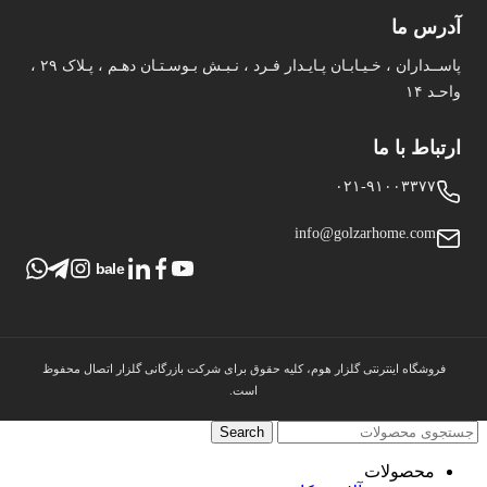
آدرس ما
پاســداران ، خـیـابـان پـایـدار فـرد ، نـبـش بـوسـتـان دهـم ، پـلاک ۲۹ ،
واحـد ۱۴
ارتباط با ما
۰۲۱-۹۱۰۰۳۳۷۷
info@golzarhome.com
bale
فروشگاه اینترنتی گلزار هوم، کلیه حقوق برای شرکت بازرگانی گلزار اتصال محفوظ
است.
Search
محصولات