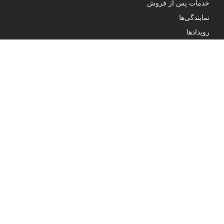
خدمات پس از فروش
نمایندگی‌ها
رویدادها
درباره ما
تماس با ما
آدرس ما
پاســداران ، خـیـابـان پـایـدار فـرد ، نـبـش بـوسـتـان دهـم ، پـلاک ۲۹ ،
واحـد ۱۴
ارتباط با ما
۰۲۱-۹۱۰۰۳۳۷۷
info@golzarhome.com
bale