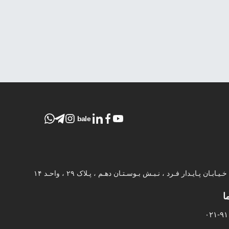
bale
ـابـان پـایـدار فـرد ، نـبـش بـوسـتـان دهـم ، پـلاک ۲۹ ، واحـد ۱۴
ا
۰۲۱-۹۱