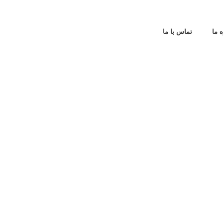
ه ما
تماس با ما
شی
شی
فل
صف
وا
کا
دو
لو