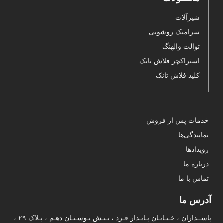
شیرآلات
سرامیک روشویی
توالت والهنگ
استراکچر فلاش تانک
کلید فلاش تانک
خدمات پس از فروش
نمایندگی‌ها
رویدادها
درباره ما
تماس با ما
آدرس ما
پاســداران ، خـیـابـان پـایـدار فـرد ، نـبـش بـوسـتـان دهـم ، پـلاک ۲۹ ،